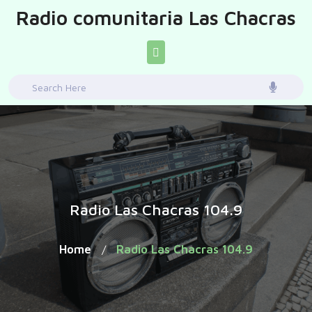
Skip
Radio comunitaria Las Chacras
to
content
Search
for:
Radio Las Chacras 104.9
Home
Radio Las Chacras 104.9
/